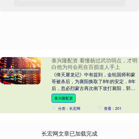
泰兴隆配资 看懂杨过武功弱点，才明
白他为何会死在百损道人手上
《倚天屠龙记》中有提到，金轮国师和蒙
哥被杀后，为襄阳换取了8年的安定，8年
后，忽必烈蒙古再次南下攻打襄阳，郭靖
号召江湖群雄前来助阵。 在江湖众人齐心
泰兴隆配资
协力下，苦苦....
分类：长宏网
查看：201
长宏网文章已加载完成