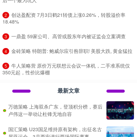
后一个最为坑人
​创达盈配资 7月3日鹤21转债上涨0.26%，转股溢价率
2
18.48%
​一鼎盈 59家公司、高管或股东年内被证监会立案调查
3
​金砖策略 特朗普: 鲍威尔应引咎辞职! 美股大跌, 黄金猛拉
4
​牛人策略营 原价万元联想云会议一体机，二手准系统仅
5
350元起，性价比爆棚
最新文章
万德策略 上海双杀广东，登顶积分榜，赛后
卢伟这一举动让杜锋无地自容
国汇策略 U23国足维持原有架构，出征名古
屋亚运会，3月西安进行两场国际赛事