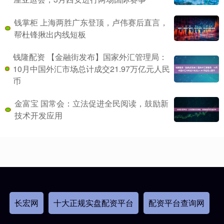
钱掌柜 上海两胜广东登顶，卢伟赛后直言，
帮杜锋揪出内线短板
钱隆配资 【金融街发布】国家外汇管理局：
10月中国外汇市场总计成交21.97万亿元人民
币
金富宝 国常会：立法促进全民阅读，鼓励新
技术开发应用
长宏网
十大正规实盘配资平台
配资平台查询网