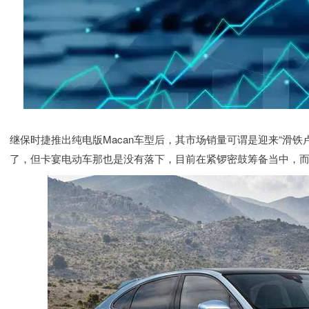
继保时捷推出纯电版Macan车型后，其市场销量可谓是迎来“滑
了，但卡宴电动车那也是没有落下，目前在紧锣密鼓筹备当中，