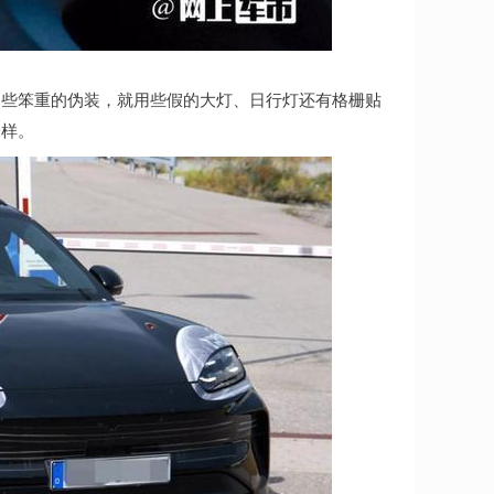
那些笨重的伪装，就用些假的大灯、日行灯还有格栅贴
一样。