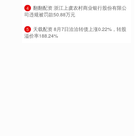
​翻翻配资 浙江上虞农村商业银行股份有限公
4
司违规被罚款50.88万元
​天载配资 8月7日洽洽转债上涨0.22%，转股
5
溢价率188.24%