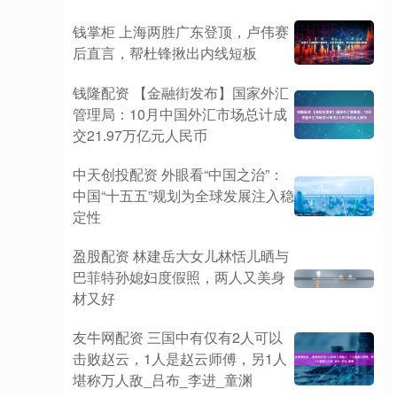
钱掌柜 上海两胜广东登顶，卢伟赛
后直言，帮杜锋揪出内线短板
钱隆配资 【金融街发布】国家外汇
管理局：10月中国外汇市场总计成
交21.97万亿元人民币
中天创投配资 外眼看“中国之治”：
中国“十五五”规划为全球发展注入稳
定性
盈股配资 林建岳大女儿林恬儿晒与
巴菲特孙媳妇度假照，两人又美身
材又好
友牛网配资 三国中有仅有2人可以
击败赵云，1人是赵云师傅，另1人
堪称万人敌_吕布_李进_童渊