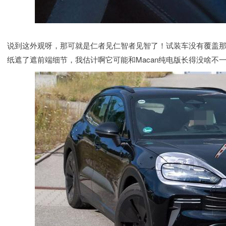
说到这外观呀，那可就是仁者见仁智者见智了！试装车没有覆盖
纸遮了遮前端细节，我估计啊它可能和Macan纯电版长得没啥不