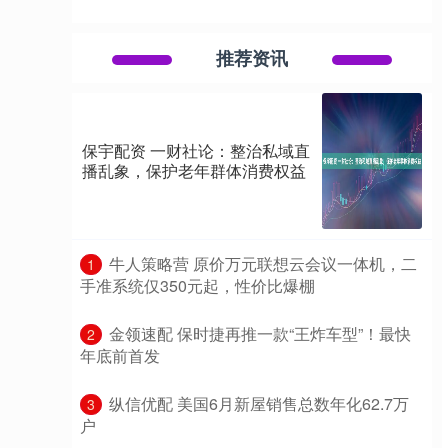
推荐资讯
保宇配资 一财社论：整治私域直
播乱象，保护老年群体消费权益
​牛人策略营 原价万元联想云会议一体机，二
1
手准系统仅350元起，性价比爆棚
​金领速配 保时捷再推一款“王炸车型”！最快
2
年底前首发
​纵信优配 美国6月新屋销售总数年化62.7万
3
户