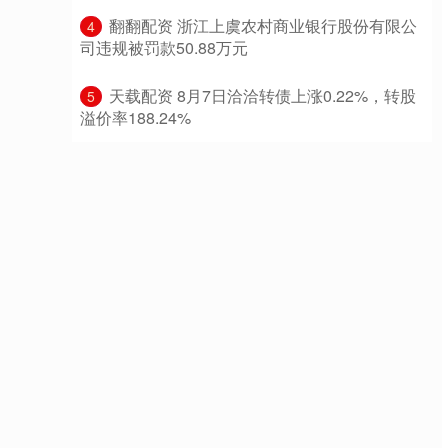
​翻翻配资 浙江上虞农村商业银行股份有限公
4
司违规被罚款50.88万元
​天载配资 8月7日洽洽转债上涨0.22%，转股
5
溢价率188.24%