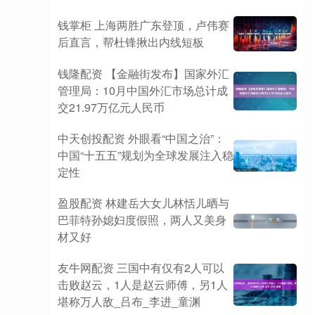
钱掌柜 上海两胜广东登顶，卢伟赛
后直言，帮杜锋揪出内线短板
钱隆配资 【金融街发布】国家外汇
管理局：10月中国外汇市场总计成
交21.97万亿元人民币
中天创投配资 外眼看“中国之治”：
中国“十五五”规划为全球发展注入稳
定性
盈股配资 林建岳大女儿林恬儿晒与
巴菲特孙媳妇度假照，两人又美身
材又好
友牛网配资 三国中有仅有2人可以
击败赵云，1人是赵云师傅，另1人
堪称万人敌_吕布_李进_童渊