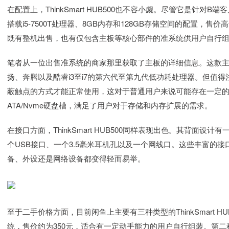
在配置上，ThinkSmart HUB500也不容小觑。尽管它是针
搭载i5-7500T处理器、8GB内存和128GB存储空间的配置，售
既有整机出售，也有仅包含主板等核心部件的准系统供用户自行
笔者从一位出售准系统的商家那里获取了主板的详细信息。这款主板采
扬、奔腾以及酷睿i3至i7的第六代至第九代低功耗处理器。但值
蔽触点的方式才能正常使用，这对于普通用户来说可能存在一定的
ATA/Nvme硬盘槽，满足了用户对于存储和内存扩展的需求。
在接口方面，ThinkSmart HUB500同样表现出色。其背面设
个USB接口、一个3.5毫米耳机孔以及一个网线口。这些丰富的
备、外设还是网络设备都变得轻而易举。
至于二手价格方面，目前闲鱼上主要有三种类型的ThinkSmart 
统，售价约为350元，适合有一定动手能力的用户自行组装。第二