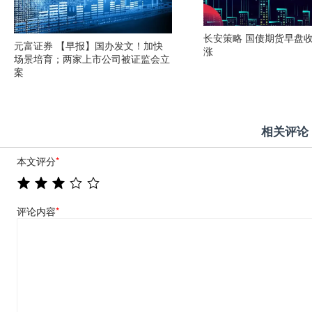
长安策略 国债期货早盘
元富证券 【早报】国办发文！加快
涨
场景培育；两家上市公司被证监会立
案
相关评论
本文评分
*
评论内容
*