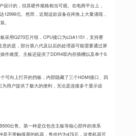
对B端客户设计的，但其硬件规格相当可观。在电商平台上，
价高达12999元。然而，近期这款设备在闲鱼上大量涌现，
组装。
用Q270芯片组，CPU接口为LGA1151，支持赛
得注意的是，部分第八代及以后的处理器可能需要通过屏
操作难度。主板还提供了DDR4双内存插槽以及单个S
计有一个可向上打开的挡板，内部隐藏了三个HDMI接口、四
接口为用户提供了极大的便利，无论是连接多个显示设
HUB500出售。第一种是仅包含主板等核心部件的准系
种是不带触摸屏的机器，售价约为475元，这类机器可