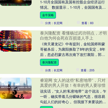
1-10月全国国有及国有控股企业经济运行
情况。 数据显示，1-10月，全国国有及国
有控股企业（以下称国有企业）营业....
金牛策略
分类：长宏网
查看：83
泰兴隆配资 看懂杨过武功弱点，才明
白他为何会死在百损道人手上
《倚天屠龙记》中有提到，金轮国师和蒙
哥被杀后，为襄阳换取了8年的安定，8年
后，忽必烈蒙古再次南下攻打襄阳，郭靖
号召江湖群雄前来助阵。 在江湖众人齐心
泰兴隆配资
协力下，苦苦....
分类：长宏网
查看：205
睿迎网 女人的这些“私密地带”，只对
真爱的男人开放！有幸的男人要珍惜
说实话，“女人的‘私密地带’” 这个说法，乍
一听，确实带着几分暧昧的气息，很容易
勾起人们的好奇心 。但我接下来要说的，
绝非仅仅停留在表面那些浅显的含义。 这