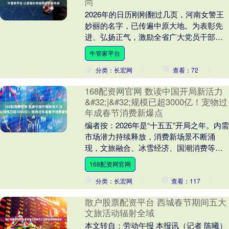
尚
2026年的日历刚刚翻过几页，河南女警王
妙丽的名字，已传遍中原大地。为表彰先
进、弘扬正气，激励全省广大党员干部牢
记宗旨、拼搏进取、担当作为，中共河南
牛管家平台
省委决定，授....
分类：长宏网
查看：72
168配资网官网 数读中国开局新活力
&#32;|&#32;规模已超3000亿！宠物过
年成春节消费新爆点
编者按：2026年是“十五五”开局之年。内需
市场潜力持续释放，消费新场景不断涌
现，文旅融合、冰雪经济、国潮消费等热
点频现，展现出超大规模市场的韧性与活
168配资网官网
力。为深入....
分类：长宏网
查看：117
散户股票配资平台 西城春节期间五大
文旅活动辐射全域
本文转自：劳动午报 本报讯（记者 陈曦）