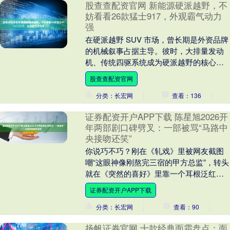
股查查配资官网 新能源硬派越野，不
妨看看26款猛士917，外观霸气动力
强
在硬派越野 SUV 市场，曾长期是外资品牌
的机械叙事占据主导。彼时，大排量发动
机、传统四驱系统成为硬派越野的核心标
签，自主品牌在这一细分领域难有话语
股查查配资官网
权。而随着新....
分类：长宏网
查看：136
证券配资开户APP下载 陈星旭2026开
年两部剧口碑劈叉：一部被骂“马路中
央接吻还笑”
你说巧不巧？刚在《轧戏》里被网友截图
嘲“这眼神像刚熬完三宿的甲方总监”，转头
就在《突然的喜好》里靠一个耳根泛红的
后退半步上了热搜。陈星旭今年年初那两
证券配资开户APP下载
部剧，简直像....
分类：长宏网
查看：90
扬帆证券官网 十款经典面霜盘点：面