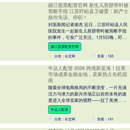
丽江股票配资官网 新生儿剪脐带时被
剪断手指 江苏盱眙县卫健委：助产士
操作失误、停职！
封面新闻记者谢杰 近日，江苏盱眙县人民
医院发生一起新生儿剪脐带时被剪断手指
的事件，引发广泛关注。1月5日晚，盱眙
县卫生健康委员会针对该事件发布情况通
丽江股票配资官网
报指出，事故....
分类：长宏网
查看：165
牛达人配资 2026 跨境新蓝海！拉美
市场成黄金掘金地，卖家抢占先机指
南
随着全球电商格局的不断演变，一片充满
活力与潜力的新兴市场正以前所未有的速
度进入全球卖家的视野——拉丁美洲，这
片被誉为“未来之地”的区域，正凭借其独特
牛达人配资
的结构性优势....
分类：长宏网
查看：181