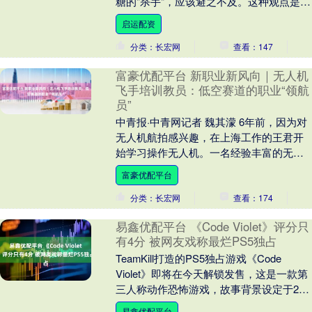
糖的"杀手"，应该避之不及。这种观点是否
正确？事实上，血糖管理并非简单地避开
启运配资
某些食物，而....
分类：长宏网
查看：147
富豪优配平台 新职业新风向｜无人机
飞手培训教员：低空赛道的职业“领航
员”
中青报·中青网记者 魏其濛 6年前，因为对
无人机航拍感兴趣，在上海工作的王君开
始学习操作无人机。一名经验丰富的无人
机飞手培训教员带他入了门。学完理论和
富豪优配平台
实操课程后....
分类：长宏网
查看：174
易鑫优配平台 《Code Violet》评分只
有4分 被网友戏称最烂PS5独占
TeamKill打造的PS5独占游戏《Code
Violet》即将在今天解锁发售，这是一款第
三人称动作恐怖游戏，故事背景设定于25
世纪的人类殖民地，玩家将面对危....
易鑫优配平台