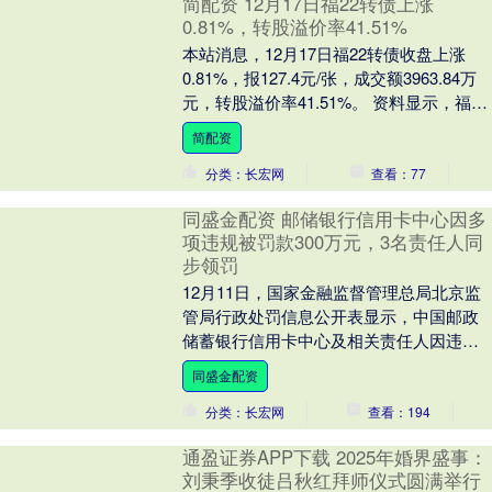
简配资 12月17日福22转债上涨
0.81%，转股溢价率41.51%
本站消息，12月17日福22转债收盘上涨
0.81%，报127.4元/张，成交额3963.84万
元，转股溢价率41.51%。 资料显示，福22
转债信用级别为“AA....
简配资
分类：长宏网
查看：77
同盛金配资 邮储银行信用卡中心因多
项违规被罚款300万元，3名责任人同
步领罚
12月11日，国家金融监督管理总局北京监
管局行政处罚信息公开表显示，中国邮政
储蓄银行信用卡中心及相关责任人因违规
开展商品电销分期业务、提前还款收取全
同盛金配资
额手续费、授....
分类：长宏网
查看：194
通盈证券APP下载 2025年婚界盛事：
刘秉季收徒吕秋红拜师仪式圆满举行