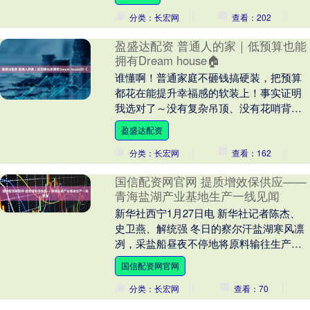
又有了全新的面貌。....
分类：长宏网
查看：202
盈盛达配资 普通人的家｜低预算也能
拥有Dream house🏠
谁懂啊！普通家庭不砸钱搞硬装，把预算
都花在能提升幸福感的软装上！事实证明
我选对了～没有复杂吊顶、没有花哨背景
墙，全靠软装我也装出了梦想中的美式复
盈盛达配资
古家，每天下班推....
分类：长宏网
查看：162
国信配资网官网 提质增效保供应——
青海盐湖产业基地生产一线见闻
新华社西宁1月27日电 新华社记者陈杰、
史卫燕、解统强 冬日的察尔汗盐湖寒风凛
冽，采盐船昼夜不停地将原料输往生产车
间。青海盐湖工业股份有限公司的一处生
国信配资网官网
产车间内，....
分类：长宏网
查看：70