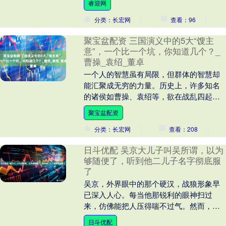
睿迎网
里所....
分类：长宏网
查看：96
聚宝盆配资 三国演义中的5大“馊主
意”，一个比一个坑，你知道几个？_
曹操_袁绍_董卓
一个人的智慧虽有局限，但群体的智慧却
能汇聚成无穷的力量。历史上，许多知名
的诸侯如曹操、袁绍等，欲在战乱四起的
时代中一统天下，背后都少不了那些谋士
聚宝盆配资
的辅佐与智慧。然....
分类：长宏网
查看：208
日斗优配 吴京大儿子叫吴所谓，以为
够随便了，听到他二儿子名字彻底服
了
吴京，外界眼中的那个硬汉，战狼形象早
已深入人心。每当他那锐利的眼神扫过
来，仿佛能把人压得喘不过气。然而，若
从他给两个儿子取的名字看，这一切似乎
日斗优配