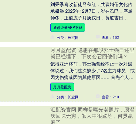
刘秉季喜收新徒吕秋红，共襄婚俗文化传
承盛举 2025年12月7日，岁在乙巳，序属
仲冬，正值戊子月庚戌日，黄道吉日
值“开”星高照，浙江省永康市喜盛喜和厅内
通盈证券APP下载
张灯结彩....
分类：长宏网
查看：162
月月盈配资 隐患在那段郭士强自述里
就已经埋下，下次会召回他们吗？
记得亚洲杯前，郭士强曾经不止一次对媒
体说过：我们这次缺少了7名主力球员，或
因为伤病或因为其他原因…… 首先个人不
赞成“缺少7名主力队员”这种表达方式，这
月月盈配资
是对于现....
分类：长宏网
查看：210
汇配资官网 同样是曝光老照片，庾澄
庆回味无穷，颜人中很尴尬，何炅赢
麻了
只要是说到音综，那《声生不息》绝对是