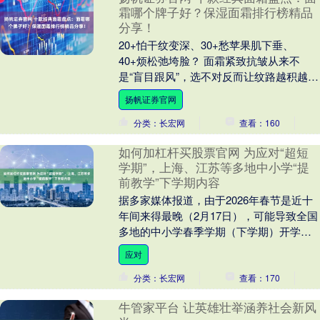
霜哪个牌子好？保湿面霜排行榜精品
分享！
20+怕干纹变深、30+愁苹果肌下垂、
40+烦松弛垮脸？ 面霜紧致抗皱从来不
是“盲目跟风”，选不对反而让纹路越积越
深！ ▼选购常见问题： ——“贵价面霜没
扬帆证券官网
效果？....
分类：长宏网
查看：160
如何加杠杆买股票官网 为应对“超短
学期”，上海、江苏等多地中小学“提
前教学”下学期内容
据多家媒体报道，由于2026年春节是近十
年间来得最晚（2月17日），可能导致全国
多地的中小学春季学期（下学期）开学时
间推到3月初。有网友推算，下学期上课时
应对
间只有....
分类：长宏网
查看：170
牛管家平台 让英雄壮举涵养社会新风