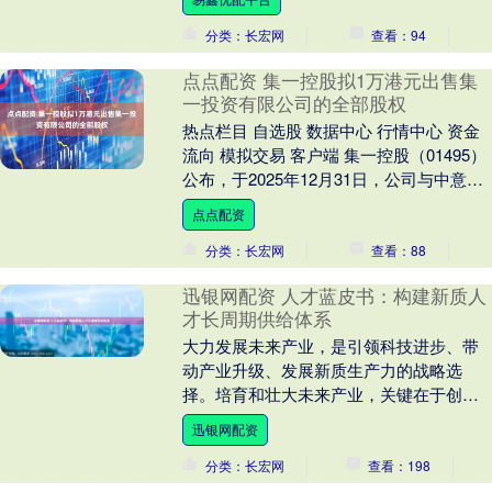
分类：长宏网
查看：94
点点配资 集一控股拟1万港元出售集
一投资有限公司的全部股权
热点栏目 自选股 数据中心 行情中心 资金
流向 模拟交易 客户端 集一控股（01495）
公布，于2025年12月31日，公司与中意国
际控股有限公司（买方）订立买....
点点配资
分类：长宏网
查看：88
迅银网配资 人才蓝皮书：构建新质人
才长周期供给体系
大力发展未来产业，是引领科技进步、带
动产业升级、发展新质生产力的战略选
择。培育和壮大未来产业，关键在于创新
人才。如何紧抓新一轮科技革命和产业变
迅银网配资
革机遇，建立未来产....
分类：长宏网
查看：198