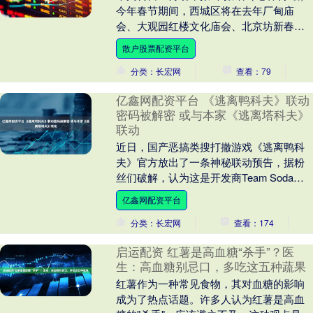
今年春节期间，西城区将在去年厂甸庙
会、大观园红楼文化庙会、北京坊新春文
化坊会和什刹海冰雪嘉年华这四项活动基
散户股票配资平台
础上，新增JK....
分类：长宏网
查看：79
亿鑫网配资平台 《逃离鸭科夫》联动
密码被解密 或与本家《逃离塔科夫》
联动
近日，国产恶搞类搜打撤游戏《逃离鸭科
夫》官方放出了一条神秘联动预告，据粉
丝们破解，认为这是开发商Team Soda暗
示将与游戏原型《逃离塔科夫》进行联
亿鑫网配资平台
动。 在《....
分类：长宏网
查看：174
启运配资 红薯是高血糖“杀手”？医
生：高血糖别忌口，多吃这五种蔬果
红薯作为一种常见食物，其对血糖的影响
成为了热点话题。许多人认为红薯是高血