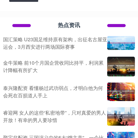
热点资讯
国汇策略 U23国足维持原有架构，出征名古屋亚
运会，3月西安进行两场国际赛事
金牛策略 前10个月国企营收同比持平，利润累
计降幅有所扩大
泰兴隆配资 看懂杨过武功弱点，才明白他为何
会死在百损道人手上
睿迎网 女人的这些“私密地带”，只对真爱的男人
开放！有幸的男人要珍惜
聚宝盆配资 三国演义中的5大“馊主意”，一个比