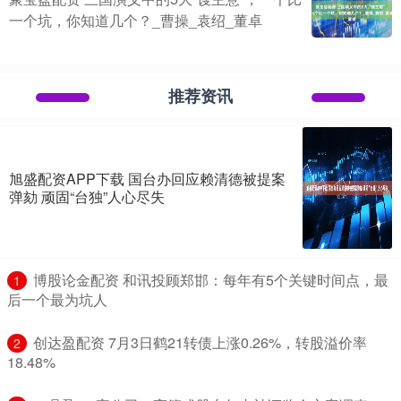
一个坑，你知道几个？_曹操_袁绍_董卓
推荐资讯
旭盛配资APP下载 国台办回应赖清德被提案
弹劾 顽固“台独”人心尽失
​博股论金配资 和讯投顾郑邯：每年有5个关键时间点，最
1
后一个最为坑人
​创达盈配资 7月3日鹤21转债上涨0.26%，转股溢价率
2
18.48%