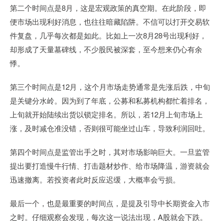
第二个时间点是8月，这是宏观政策的真空期。在此阶段，即
便市场出现利好消息，也往往暗藏陷阱。不信可以打开交易软
件复盘，几乎每次都是如此。比如上一次8月28号出现利好，
却形成了天量墓碑线，不少股民被深套，至今想来仍心有余
悸。
第三个时间点是12月，这个月市场走势通常是先涨后跌，中旬
是关键分水岭。因为到了年底，公募和私募机构都忙着排名，
上旬就开始陆续出货以锁定排名。所以，若12月上旬市场上
涨，及时减仓准没错，否则很可能坐过山车，导致利润回吐。
第四个时间点是监管出手之时，其对市场影响巨大。一旦监管
提出要打造慢牛行情、打击题材炒作、给市场降温，游资就会
迅速撤离。若投资者此时反应迟缓，大概率会亏损。
最后一个，也是最重要的时间点，是提及引导中长期资金入市
之时。仔细观察会发现，每次这一说法出现，A股就会下跌。