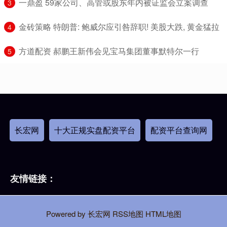
​一鼎盈 59家公司、高管或股东年内被证监会立案调查
3
​金砖策略 特朗普: 鲍威尔应引咎辞职! 美股大跌, 黄金猛拉
4
​方道配资 郝鹏王新伟会见宝马集团董事默特尔一行
5
长宏网
十大正规实盘配资平台
配资平台查询网
友情链接：
Powered by
长宏网
RSS地图
HTML地图