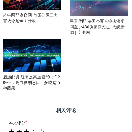
超牛网配资官网 市属公园三大
雪场今起全面开放
星富优配 法国今夏首轮热浪期
间至少480例超额死亡_大皖新
闻 | 安徽网
启运配资 红薯是高血糖“杀手”？
医生：高血糖别忌口，多吃这五
种蔬果
相关评论
本文评分
*