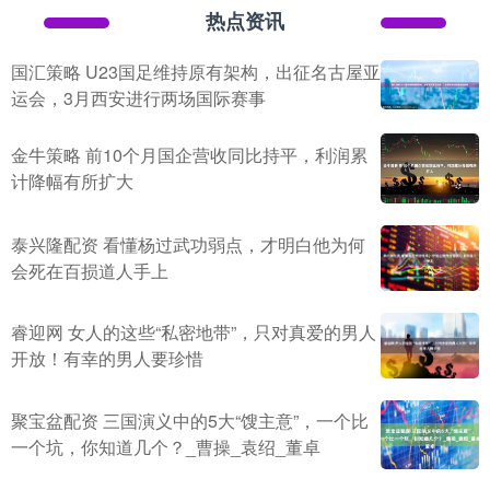
热点资讯
国汇策略 U23国足维持原有架构，出征名古屋亚
运会，3月西安进行两场国际赛事
金牛策略 前10个月国企营收同比持平，利润累
计降幅有所扩大
泰兴隆配资 看懂杨过武功弱点，才明白他为何
会死在百损道人手上
睿迎网 女人的这些“私密地带”，只对真爱的男人
开放！有幸的男人要珍惜
聚宝盆配资 三国演义中的5大“馊主意”，一个比
一个坑，你知道几个？_曹操_袁绍_董卓