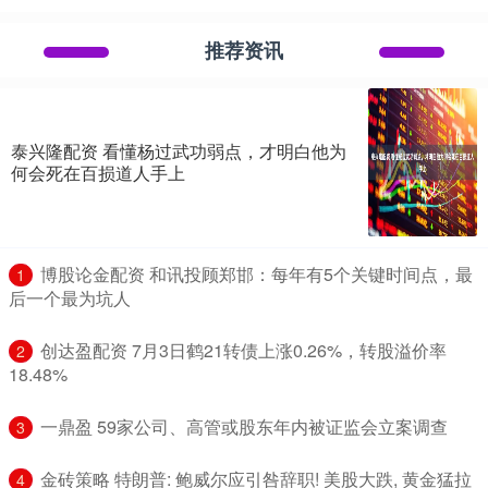
推荐资讯
泰兴隆配资 看懂杨过武功弱点，才明白他为
何会死在百损道人手上
​博股论金配资 和讯投顾郑邯：每年有5个关键时间点，最
1
后一个最为坑人
​创达盈配资 7月3日鹤21转债上涨0.26%，转股溢价率
2
18.48%
​一鼎盈 59家公司、高管或股东年内被证监会立案调查
3
​金砖策略 特朗普: 鲍威尔应引咎辞职! 美股大跌, 黄金猛拉
4