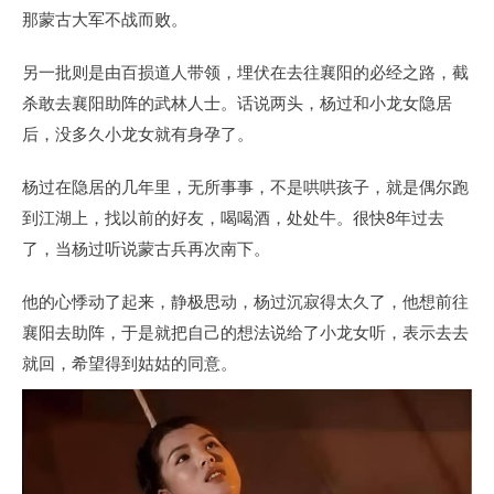
那蒙古大军不战而败。
另一批则是由百损道人带领，埋伏在去往襄阳的必经之路，截
杀敢去襄阳助阵的武林人士。话说两头，杨过和小龙女隐居
后，没多久小龙女就有身孕了。
杨过在隐居的几年里，无所事事，不是哄哄孩子，就是偶尔跑
到江湖上，找以前的好友，喝喝酒，处处牛。很快8年过去
了，当杨过听说蒙古兵再次南下。
他的心悸动了起来，静极思动，杨过沉寂得太久了，他想前往
襄阳去助阵，于是就把自己的想法说给了小龙女听，表示去去
就回，希望得到姑姑的同意。