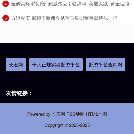
​金砖策略 特朗普: 鲍威尔应引咎辞职! 美股大跌, 黄金猛拉
4
​方道配资 郝鹏王新伟会见宝马集团董事默特尔一行
5
长宏网
十大正规实盘配资平台
配资平台查询网
友情链接：
Powered by
长宏网
RSS地图
HTML地图
Copyright
© 2023-2025