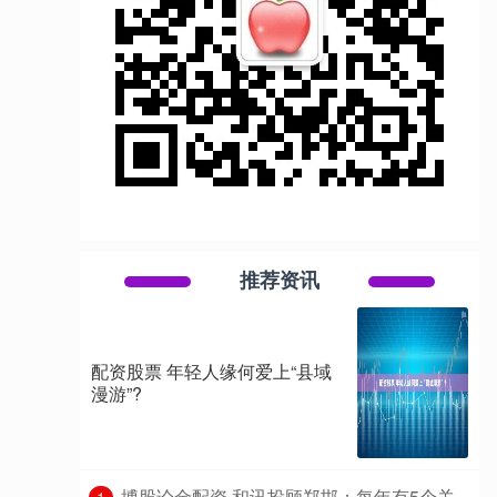
推荐资讯
配资股票 年轻人缘何爱上“县域
漫游”?
​博股论金配资 和讯投顾郑邯：每年有5个关