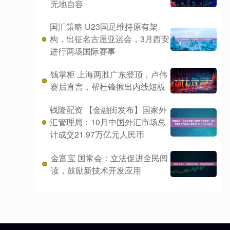
无地自容
国汇策略 U23国足维持原有架
构，出征名古屋亚运会，3月西安
进行两场国际赛事
钱掌柜 上海两胜广东登顶，卢伟
赛后直言，帮杜锋揪出内线短板
钱隆配资 【金融街发布】国家外
汇管理局：10月中国外汇市场总
计成交21.97万亿元人民币
金富宝 国常会：立法促进全民阅
读，鼓励新技术开发应用