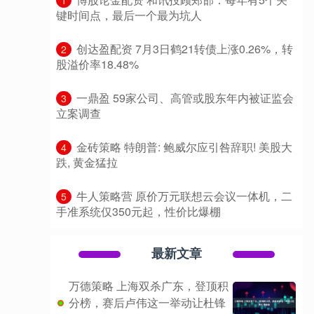
1
键时间点，最后一个最为坑人
​创达盈配资 7月3日鹤21转债上涨0.26%，转
2
股溢价率18.48%
​一鼎盈 59家公司、高管或股东年内被证监会
3
立案调查
​金砖策略 特朗普: 鲍威尔应引咎辞职! 美股大
4
跌, 黄金猛拉
​牛人策略营 原价万元联想云会议一体机，二
5
手准系统仅350元起，性价比爆棚
最新文章
万德策略 上海双杀广东，登顶积
分榜，赛后卢伟这一举动让杜锋