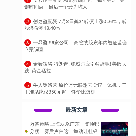
1
键时间点，最后一个最为坑人
​创达盈配资 7月3日鹤21转债上涨0.26%，转
2
股溢价率18.48%
​一鼎盈 59家公司、高管或股东年内被证监会
3
立案调查
​金砖策略 特朗普: 鲍威尔应引咎辞职! 美股大
4
跌, 黄金猛拉
​牛人策略营 原价万元联想云会议一体机，二
5
手准系统仅350元起，性价比爆棚
最新文章
万德策略 上海双杀广东，登顶积
分榜，赛后卢伟这一举动让杜锋