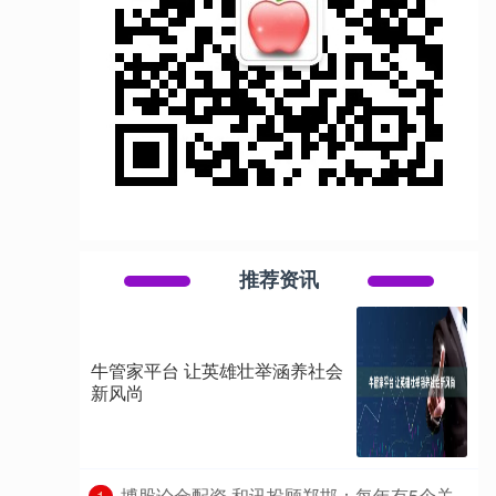
推荐资讯
牛管家平台 让英雄壮举涵养社会
新风尚
​博股论金配资 和讯投顾郑邯：每年有5个关