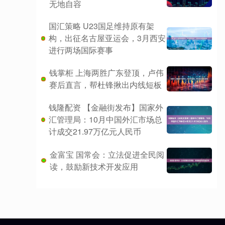
无地自容
国汇策略 U23国足维持原有架
构，出征名古屋亚运会，3月西安
进行两场国际赛事
钱掌柜 上海两胜广东登顶，卢伟
赛后直言，帮杜锋揪出内线短板
钱隆配资 【金融街发布】国家外
汇管理局：10月中国外汇市场总
计成交21.97万亿元人民币
金富宝 国常会：立法促进全民阅
读，鼓励新技术开发应用