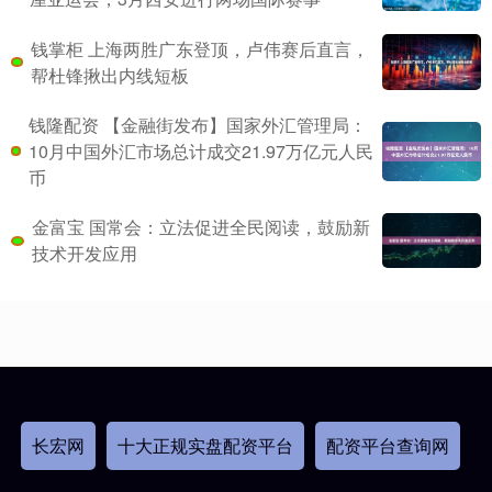
钱掌柜 上海两胜广东登顶，卢伟赛后直言，
帮杜锋揪出内线短板
钱隆配资 【金融街发布】国家外汇管理局：
10月中国外汇市场总计成交21.97万亿元人民
币
金富宝 国常会：立法促进全民阅读，鼓励新
技术开发应用
长宏网
十大正规实盘配资平台
配资平台查询网