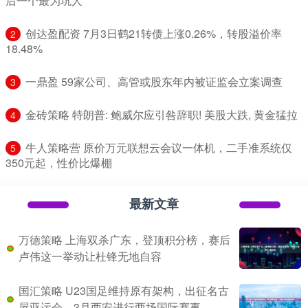
后一个最为坑人
​创达盈配资 7月3日鹤21转债上涨0.26%，转股溢价率
2
18.48%
​一鼎盈 59家公司、高管或股东年内被证监会立案调查
3
​金砖策略 特朗普: 鲍威尔应引咎辞职! 美股大跌, 黄金猛拉
4
​牛人策略营 原价万元联想云会议一体机，二手准系统仅
5
350元起，性价比爆棚
最新文章
万德策略 上海双杀广东，登顶积分榜，赛后
卢伟这一举动让杜锋无地自容
国汇策略 U23国足维持原有架构，出征名古
屋亚运会，3月西安进行两场国际赛事