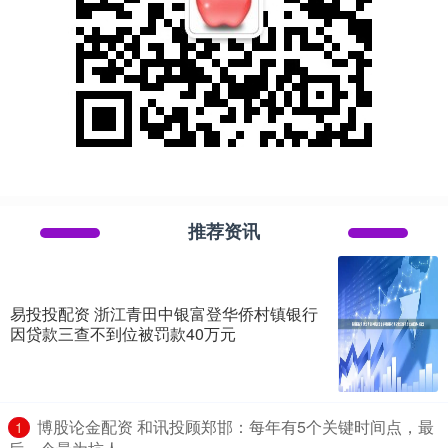
推荐资讯
易投投配资 浙江青田中银富登华侨村镇银行
因贷款三查不到位被罚款40万元
​博股论金配资 和讯投顾郑邯：每年有5个关键时间点，最
1