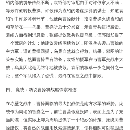
绍内部的纷争依然不断，袁绍部将审配由于对许攸家人不满，
导致许攸转投曹操。许攸作为袁绍的老谋深算的谋士，知道袁
绍军中许多薄弱环节，他便向曹操献计，指引曹操火烧袁绍的
粮草所在——乌巢。曹操听后十分兴奋，亲自带兵进行袭击。
袁绍方面得到消息后，张郃提议派兵救援乌巢，但郭图却提了
一个荒唐的计划：他建议袁绍围魏救赵，即派兵去袭击曹操的
主力军，逼迫曹操回援，乌巢自然就会得救。结果，郭图的计
策被实施，然而曹操早有防备，袁绍的援军在与曹军交战中大
败，乌巢因此毫无防守地被烧毁。袁绍的粮草一夜之间付之一
炬，整个军队陷入了恐慌，最终在官渡之战中惨败。
四、 庞统：劝说曹操将战船铁索相连
在赤壁之战中，曹操面临的最大挑战便是南方水军的威胁。庞
统作为周瑜的智囊之一，前往曹营假意投降，表面上是为了充
当间谍，但实际上却为周瑜提供了一个绝妙的计策。庞统向曹
操建议，将自己的战船用铁索连接起来，使得船队可以稳固成