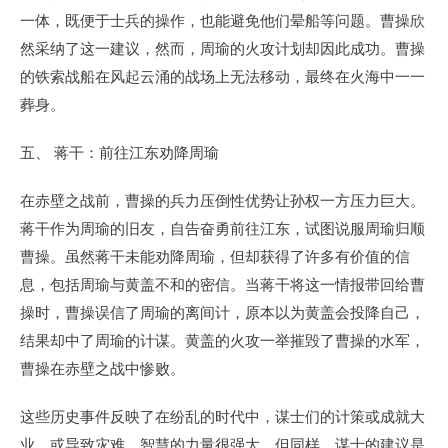
一体，既便于士兵的操作，也能避免他们晕船等问题。曹操欣
然采纳了这一建议，然而，周瑜的火攻计划却因此成功。曹操
的铁索战船在风起云涌的战场上无法移动，最终在火海中一一
葬身。
五、 蒋干：前往江东劝降周瑜
在赤壁之战前，曹操的兵力压倒性优势让孙权一方压力巨大。
蒋干作为周瑜的旧友，自告奋勇前往江东，试图说服周瑜归顺
曹操。虽然蒋干未能劝降周瑜，但却获得了许多有价值的信
息，包括周瑜与黄盖不和的密信。当蒋干将这一情报带回给曹
操时，曹操误信了周瑜的离间计，原本以为黄盖会投降自己，
结果却中了周瑜的计谋。黄盖的火攻一举摧毁了曹操的水军，
曹操在赤壁之战中惨败。
这些历史事件反映了在纷乱的时代中，谋士们的计策或成就大
业，或导致灾难。智慧的力量很强大，但同样，谋士的建议是