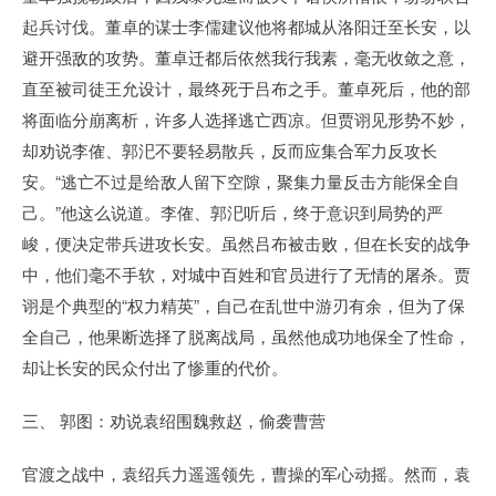
起兵讨伐。董卓的谋士李儒建议他将都城从洛阳迁至长安，以
避开强敌的攻势。董卓迁都后依然我行我素，毫无收敛之意，
直至被司徒王允设计，最终死于吕布之手。董卓死后，他的部
将面临分崩离析，许多人选择逃亡西凉。但贾诩见形势不妙，
却劝说李傕、郭汜不要轻易散兵，反而应集合军力反攻长
安。“逃亡不过是给敌人留下空隙，聚集力量反击方能保全自
己。”他这么说道。李傕、郭汜听后，终于意识到局势的严
峻，便决定带兵进攻长安。虽然吕布被击败，但在长安的战争
中，他们毫不手软，对城中百姓和官员进行了无情的屠杀。贾
诩是个典型的“权力精英”，自己在乱世中游刃有余，但为了保
全自己，他果断选择了脱离战局，虽然他成功地保全了性命，
却让长安的民众付出了惨重的代价。
三、 郭图：劝说袁绍围魏救赵，偷袭曹营
官渡之战中，袁绍兵力遥遥领先，曹操的军心动摇。然而，袁