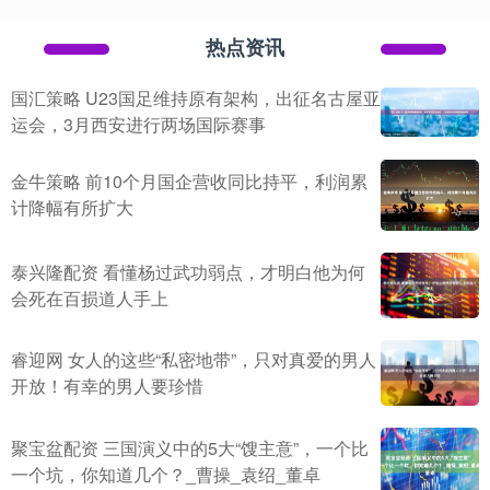
热点资讯
国汇策略 U23国足维持原有架构，出征名古屋亚
运会，3月西安进行两场国际赛事
金牛策略 前10个月国企营收同比持平，利润累
计降幅有所扩大
泰兴隆配资 看懂杨过武功弱点，才明白他为何
会死在百损道人手上
睿迎网 女人的这些“私密地带”，只对真爱的男人
开放！有幸的男人要珍惜
聚宝盆配资 三国演义中的5大“馊主意”，一个比
一个坑，你知道几个？_曹操_袁绍_董卓