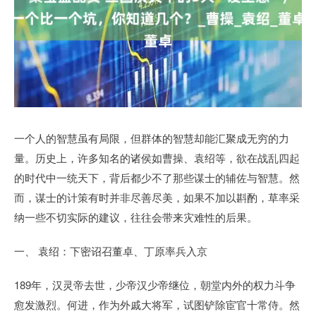
一个人的智慧虽有局限，但群体的智慧却能汇聚成无穷的力
量。历史上，许多知名的诸侯如曹操、袁绍等，欲在战乱四起
的时代中一统天下，背后都少不了那些谋士的辅佐与智慧。然
而，谋士的计策有时并非尽善尽美，如果不加以斟酌，草率采
纳一些不切实际的建议，往往会带来灾难性的后果。
一、 袁绍：下密诏召董卓、丁原率兵入京
189年，汉灵帝去世，少帝汉少帝继位，朝堂内外的权力斗争
愈发激烈。何进，作为外戚大将军，试图铲除宦官十常侍。然