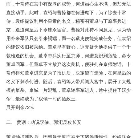
而，十常侍在宫中有深厚的权势，何进虽心生不满，但却无法
直接动手。此时，袁绍与曹操都在何进麾下，为了除去十常
侍，袁绍提议利用小皇帝的名义，秘密召董卓与丁原率兵进
京，逼迫何皇后下令诛杀宦官。曹操对此持不同意见，认为动
用外来军队只会引来祸端，而一名狱吏便能完成任务，但袁绍
的建议依旧被采纳。董卓早有野心，这无疑为他提供了一个千
载难逢的机会。董卓带兵疾行至京师，何进意识到危险，命令
董卓回军，但董卓不甘放弃这次良机，便驻扎在京师附近。十
常侍得知董卓进京是为了报仇后，决定铤而走险，在何皇后的
名义下刺杀何进。随后，袁绍等人带兵闯入宫中，展开了大规
模的屠杀。京城一片混乱，董卓遂率军进入，途中捉住了汉少
帝，最终成为了权倾一时的摄政王。
展开剩余72%
二、 贾诩：劝说李傕、郭汜反攻长安
董卓独揽朝政后，因残暴无道而被天下诸侯所憎恨，纷纷联合