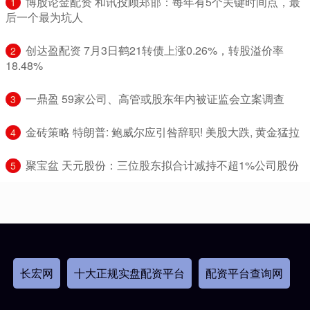
​博股论金配资 和讯投顾郑邯：每年有5个关键时间点，最
1
后一个最为坑人
​创达盈配资 7月3日鹤21转债上涨0.26%，转股溢价率
2
18.48%
​一鼎盈 59家公司、高管或股东年内被证监会立案调查
3
​金砖策略 特朗普: 鲍威尔应引咎辞职! 美股大跌, 黄金猛拉
4
​聚宝盆 天元股份：三位股东拟合计减持不超1%公司股份
5
长宏网
十大正规实盘配资平台
配资平台查询网