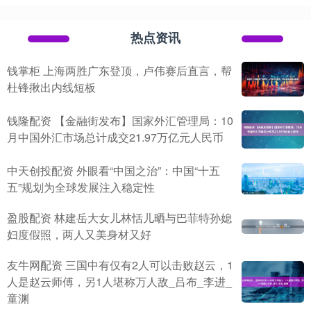
热点资讯
钱掌柜 上海两胜广东登顶，卢伟赛后直言，帮
杜锋揪出内线短板
钱隆配资 【金融街发布】国家外汇管理局：10
月中国外汇市场总计成交21.97万亿元人民币
中天创投配资 外眼看“中国之治”：中国“十五
五”规划为全球发展注入稳定性
盈股配资 林建岳大女儿林恬儿晒与巴菲特孙媳
妇度假照，两人又美身材又好
友牛网配资 三国中有仅有2人可以击败赵云，1
人是赵云师傅，另1人堪称万人敌_吕布_李进_
童渊