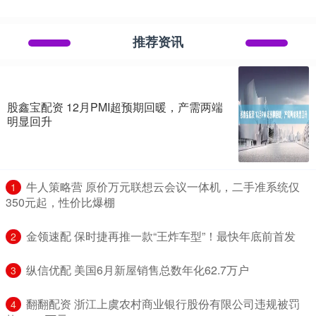
推荐资讯
股鑫宝配资 12月PMI超预期回暖，产需两端
明显回升
​牛人策略营 原价万元联想云会议一体机，二手准系统仅
1
350元起，性价比爆棚
​金领速配 保时捷再推一款“王炸车型”！最快年底前首发
2
​纵信优配 美国6月新屋销售总数年化62.7万户
3
​翻翻配资 浙江上虞农村商业银行股份有限公司违规被罚
4