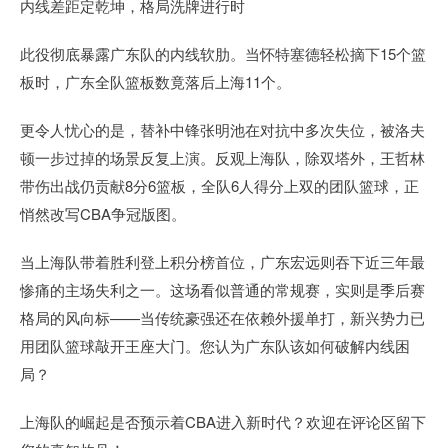
内线差距定乾坤，格局洗牌进行时
此役彻底暴露广东队的内线软肋。当怀特塞德轻松摘下15个篮
板时，广东全队篮板数竟落后上海11个。
更令人忧心的是，替补中锋张明池在对抗中多次失位，被洛夫
顿一步过掉的场景反复上演。反观上海队，除双塔外，王哲林
带伤出战仍贡献8分6篮板，全队6人得分上双的团队篮球，正
悄然改写CBA争冠版图。
当上海队带着胜利登上积分榜首位，广东宏远则吞下近三年最
惨痛的主场失利之一。这场看似普通的常规赛，实则是季后赛
格局的风向标——当传统豪强还在依赖外援单打，新兴势力已
用团队篮球敲开王座大门。您认为广东队该如何破解内线困
局？
上海队的崛起是否预示着CBA进入新时代？欢迎在评论区留下