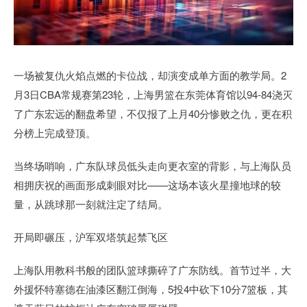
一场被复仇火焰点燃的卡位战，却演变成单方面的教学局。2
月3日CBA常规赛第23轮，上海男篮在东莞体育馆以94-84浇灭
了广东宏远的翻盘希望，不仅报了上月40分惨败之仇，更在积
分榜上完成登顶。
当终场哨响，广东队球员低头走向更衣室的背影，与上海队员
相拥庆祝的画面形成刺眼对比——这场本该火星撞地球的较
量，从跳球那一刻就注定了结局。
开局即碾压，沪军双塔筑起禁飞区
上海队用教科书般的团队篮球撕碎了广东防线。首节过半，大
外援怀特塞德在油漆区翻江倒海，5投4中砍下10分7篮板，其