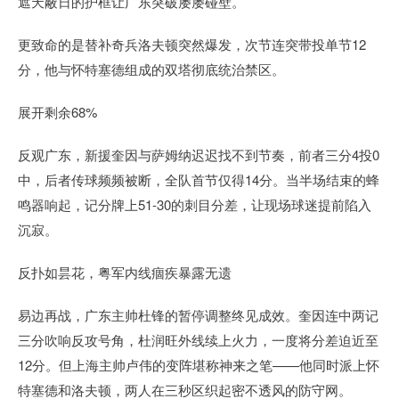
遮天蔽日的护框让广东突破屡屡碰壁。
更致命的是替补奇兵洛夫顿突然爆发，次节连突带投单节12
分，他与怀特塞德组成的双塔彻底统治禁区。
展开剩余68%
反观广东，新援奎因与萨姆纳迟迟找不到节奏，前者三分4投0
中，后者传球频频被断，全队首节仅得14分。当半场结束的蜂
鸣器响起，记分牌上51-30的刺目分差，让现场球迷提前陷入
沉寂。
反扑如昙花，粤军内线痼疾暴露无遗
易边再战，广东主帅杜锋的暂停调整终见成效。奎因连中两记
三分吹响反攻号角，杜润旺外线续上火力，一度将分差迫近至
12分。但上海主帅卢伟的变阵堪称神来之笔——他同时派上怀
特塞德和洛夫顿，两人在三秒区织起密不透风的防守网。