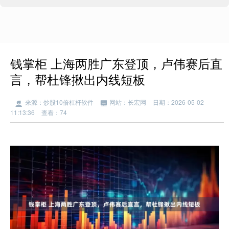
钱掌柜 上海两胜广东登顶，卢伟赛后直
言，帮杜锋揪出内线短板
来源：炒股10倍杠杆软件
网站：长宏网
日期：2026-05-02
11:13:36
查看：74