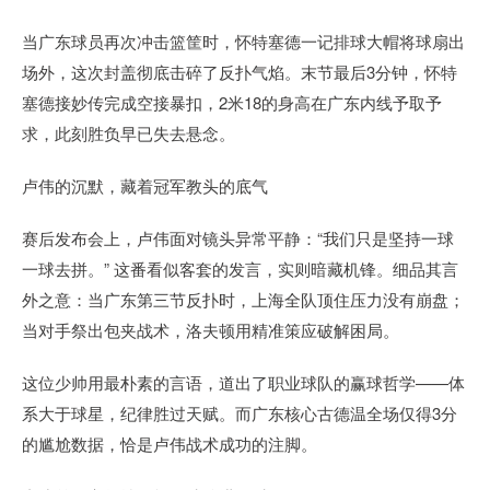
当广东球员再次冲击篮筐时，怀特塞德一记排球大帽将球扇出
场外，这次封盖彻底击碎了反扑气焰。末节最后3分钟，怀特
塞德接妙传完成空接暴扣，2米18的身高在广东内线予取予
求，此刻胜负早已失去悬念。
卢伟的沉默，藏着冠军教头的底气
赛后发布会上，卢伟面对镜头异常平静：“我们只是坚持一球
一球去拼。” 这番看似客套的发言，实则暗藏机锋。细品其言
外之意：当广东第三节反扑时，上海全队顶住压力没有崩盘；
当对手祭出包夹战术，洛夫顿用精准策应破解困局。
这位少帅用最朴素的言语，道出了职业球队的赢球哲学——体
系大于球星，纪律胜过天赋。而广东核心古德温全场仅得3分
的尴尬数据，恰是卢伟战术成功的注脚。