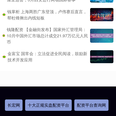
钱掌柜 上海两胜广东登顶，卢伟赛后直言，
帮杜锋揪出内线短板
钱隆配资 【金融街发布】国家外汇管理局：
10月中国外汇市场总计成交21.97万亿元人民
币
金富宝 国常会：立法促进全民阅读，鼓励新
技术开发应用
长宏网
十大正规实盘配资平台
配资平台查询网