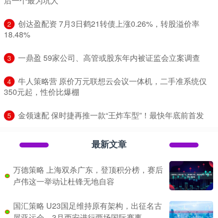
后一个最为坑人
​创达盈配资 7月3日鹤21转债上涨0.26%，转股溢价率
2
18.48%
​一鼎盈 59家公司、高管或股东年内被证监会立案调查
3
​牛人策略营 原价万元联想云会议一体机，二手准系统仅
4
350元起，性价比爆棚
​金领速配 保时捷再推一款“王炸车型”！最快年底前首发
5
最新文章
万德策略 上海双杀广东，登顶积分榜，赛后
卢伟这一举动让杜锋无地自容
国汇策略 U23国足维持原有架构，出征名古
屋亚运会，3月西安进行两场国际赛事