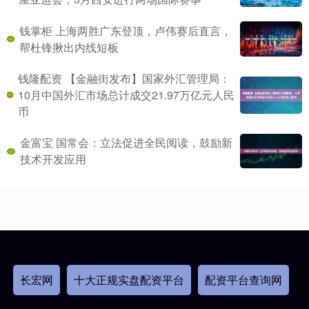
钱掌柜 上海两胜广东登顶，卢伟赛后直言，
帮杜锋揪出内线短板
钱隆配资 【金融街发布】国家外汇管理局：
10月中国外汇市场总计成交21.97万亿元人民
币
金富宝 国常会：立法促进全民阅读，鼓励新
技术开发应用
长宏网
十大正规实盘配资平台
配资平台查询网