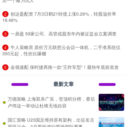
后一个最为坑人
​创达盈配资 7月3日鹤21转债上涨0.26%，转股溢价率
2
18.48%
​一鼎盈 59家公司、高管或股东年内被证监会立案调查
3
​牛人策略营 原价万元联想云会议一体机，二手准系统仅
4
350元起，性价比爆棚
​金领速配 保时捷再推一款“王炸车型”！最快年底前首发
5
最新文章
万德策略 上海双杀广东，登顶积分榜，赛后
卢伟这一举动让杜锋无地自容
国汇策略 U23国足维持原有架构，出征名古
屋亚运会，3月西安进行两场国际赛事