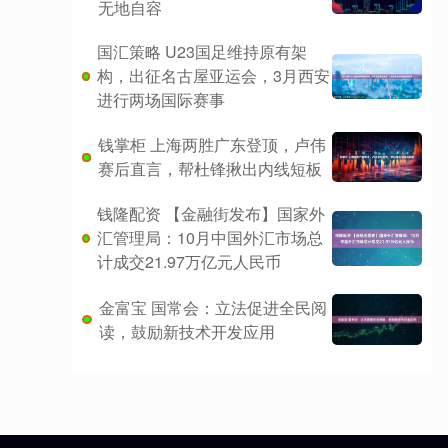
无地自容
国汇策略 U23国足维持原有架
构，出征名古屋亚运会，3月西安
进行两场国际赛事
钱掌柜 上海两胜广东登顶，卢伟
赛后直言，帮杜锋揪出内线短板
钱隆配资 【金融街发布】国家外
汇管理局：10月中国外汇市场总
计成交21.97万亿元人民币
金富宝 国常会：立法促进全民阅
读，鼓励新技术开发应用