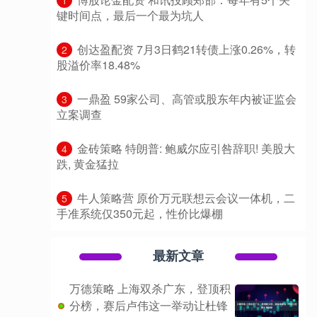
1
键时间点，最后一个最为坑人
​创达盈配资 7月3日鹤21转债上涨0.26%，转
2
股溢价率18.48%
​一鼎盈 59家公司、高管或股东年内被证监会
3
立案调查
​金砖策略 特朗普: 鲍威尔应引咎辞职! 美股大
4
跌, 黄金猛拉
​牛人策略营 原价万元联想云会议一体机，二
5
手准系统仅350元起，性价比爆棚
最新文章
万德策略 上海双杀广东，登顶积
分榜，赛后卢伟这一举动让杜锋