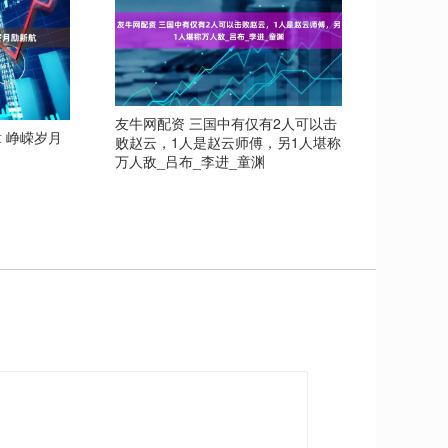
友牛网配资 三国中有仅有2人可以击
 峥嵘岁月
败赵云，1人是赵云师傅，另1人堪称
万人敌_吕布_李进_童渊