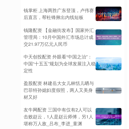
钱掌柜 上海两胜广东登顶，卢伟赛
后直言，帮杜锋揪出内线短板
钱隆配资 【金融街发布】国家外汇
管理局：10月中国外汇市场总计成
交21.97万亿元人民币
中天创投配资 外眼看“中国之治”：
中国“十五五”规划为全球发展注入稳
定性
盈股配资 林建岳大女儿林恬儿晒与
巴菲特孙媳妇度假照，两人又美身
材又好
友牛网配资 三国中有仅有2人可以
击败赵云，1人是赵云师傅，另1人
堪称万人敌_吕布_李进_童渊