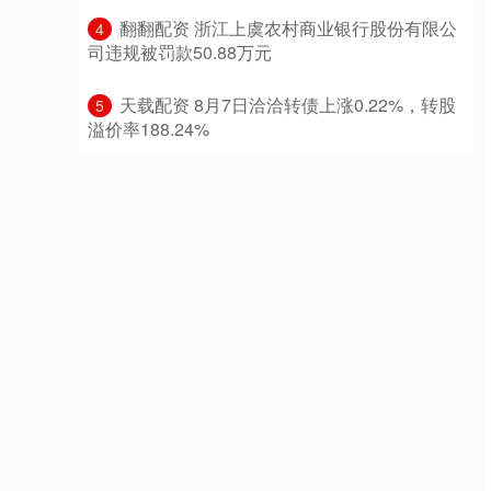
​翻翻配资 浙江上虞农村商业银行股份有限公
4
司违规被罚款50.88万元
​天载配资 8月7日洽洽转债上涨0.22%，转股
5
溢价率188.24%