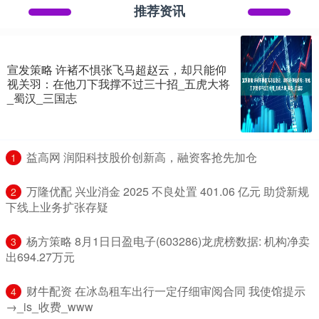
推荐资讯
宣发策略 许褚不惧张飞马超赵云，却只能仰
视关羽：在他刀下我撑不过三十招_五虎大将
_蜀汉_三国志
​益高网 润阳科技股价创新高，融资客抢先加仓
1
​万隆优配 兴业消金 2025 不良处置 401.06 亿元 助贷新规
2
下线上业务扩张存疑
​杨方策略 8月1日日盈电子(603286)龙虎榜数据: 机构净卖
3
出694.27万元
​财牛配资 在冰岛租车出行一定仔细审阅合同 我使馆提示
4
→_is_收费_www