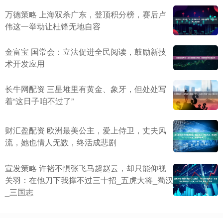
万德策略 上海双杀广东，登顶积分榜，赛后卢
伟这一举动让杜锋无地自容
金富宝 国常会：立法促进全民阅读，鼓励新技
术开发应用
长牛网配资 三星堆里有黄金、象牙，但处处写
着“这日子咱不过了”
财汇盈配资 欧洲最美公主，爱上侍卫，丈夫风
流，她也情人无数，终活成悲剧
宣发策略 许褚不惧张飞马超赵云，却只能仰视
关羽：在他刀下我撑不过三十招_五虎大将_蜀汉
_三国志